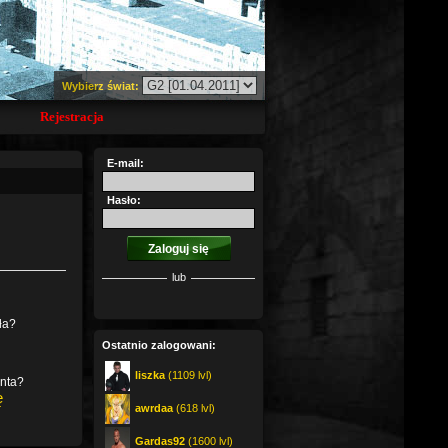
Wybierz świat:
Rejestracja
E-mail:
Hasło:
lub
ła?
Ostatnio zalogowani:
liszka
(1109 lvl)
onta?
ę
awrdaa
(618 lvl)
Gardas92
(1600 lvl)