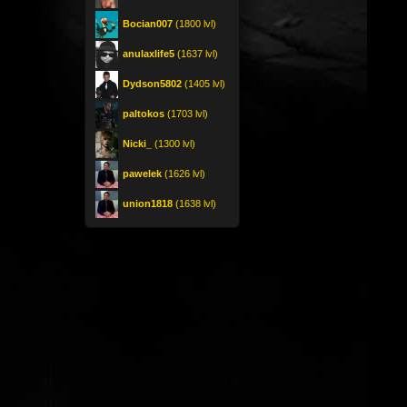
Bocian007
(1800 lvl)
anulaxlife5
(1637 lvl)
Dydson5802
(1405 lvl)
paltokos
(1703 lvl)
Nicki_
(1300 lvl)
pawelek
(1626 lvl)
union1818
(1638 lvl)