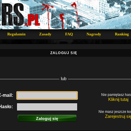
Regulamin
Zasady
FAQ
Nagrody
Ranking
ZALOGUJ SIĘ
lub
E-mail:
Nie pamiętasz has
Kliknij tutaj
Hasło:
Nie masz jeszcze k
Zarejestruj si