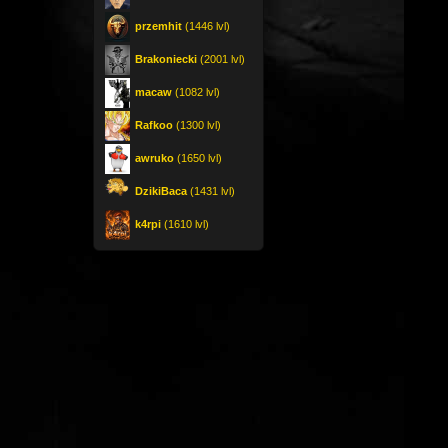
przemhit
(1446 lvl)
Brakoniecki
(2001 lvl)
macaw
(1082 lvl)
Rafkoo
(1300 lvl)
awruko
(1650 lvl)
DzikiBaca
(1431 lvl)
k4rpi
(1610 lvl)