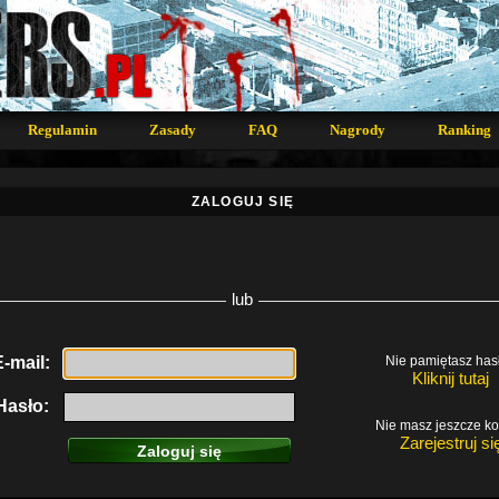
Regulamin
Zasady
FAQ
Nagrody
Ranking
ZALOGUJ SIĘ
lub
E-mail:
Nie pamiętasz has
Kliknij tutaj
Hasło:
Nie masz jeszcze k
Zarejestruj si