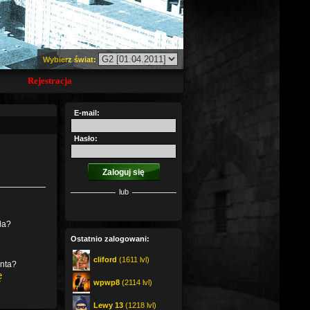
Wybierz świat:
Rejestracja
E-mail:
Hasło:
lub
ła?
Ostatnio zalogowani:
cliford
(1611 lvl)
onta?
ę
wpwp8
(2114 lvl)
Lewy 13
(1218 lvl)