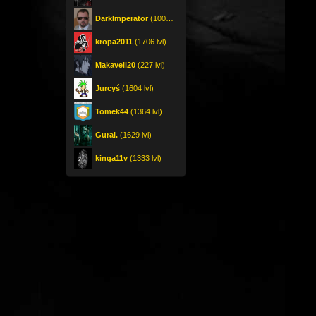
DarkImperator
(1000 lvl)
kropa2011
(1706 lvl)
Makaveli20
(227 lvl)
Jurcyś
(1604 lvl)
Tomek44
(1364 lvl)
Gural.
(1629 lvl)
kinga11v
(1333 lvl)