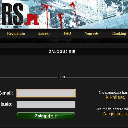
Regulamin
Zasady
FAQ
Nagrody
Ranking
ZALOGUJ SIĘ
lub
E-mail:
Nie pamiętasz has
Kliknij tutaj
Hasło:
Nie masz jeszcze k
Zarejestruj si