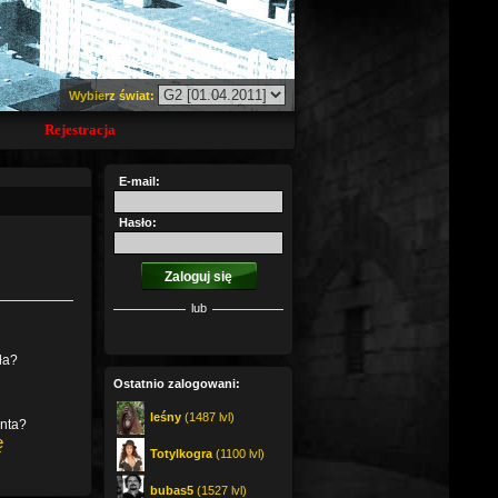
Wybierz świat:
Rejestracja
E-mail:
Hasło:
lub
ła?
Ostatnio zalogowani:
leśny
(1487 lvl)
onta?
ę
Totylkogra
(1100 lvl)
bubas5
(1527 lvl)