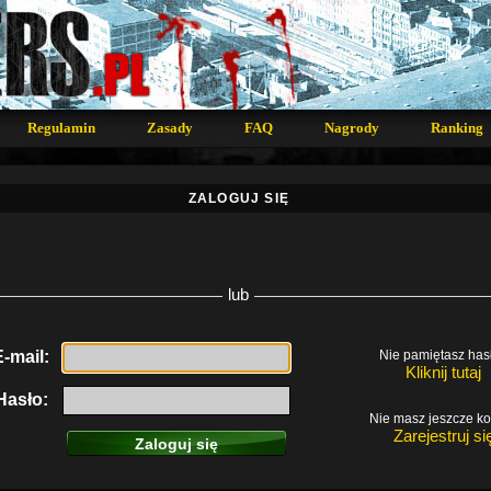
Regulamin
Zasady
FAQ
Nagrody
Ranking
ZALOGUJ SIĘ
lub
E-mail:
Nie pamiętasz has
Kliknij tutaj
Hasło:
Nie masz jeszcze k
Zarejestruj si