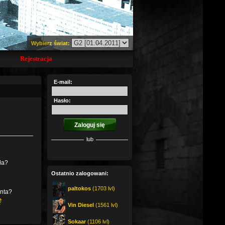
Wybierz świat:
Rejestracja
E-mail:
Hasło:
lub
ła?
Ostatnio zalogowani:
paltokos
(1703 lvl)
onta?
ę
Vin Diesel
(1561 lvl)
Sokaar
(1106 lvl)