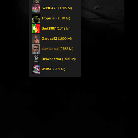
SZPILA73
(1205 lvl)
Tropiciel
(1310 lvl)
Bart1987
(1849 lvl)
Gardas92
(1600 lvl)
damianosi
(2752 lvl)
Dziwadziwa
(1501 lvl)
WRWE
(209 lvl)