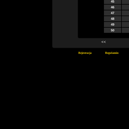
45
46
47
48
49
50
<<
Rejestracja
Regulamin