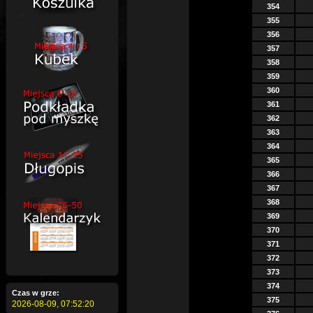
354
355
356
357
358
359
360
361
362
363
364
365
366
367
368
369
370
371
372
373
374
Czas w grze:
375
2026-08-09,
07:52:21