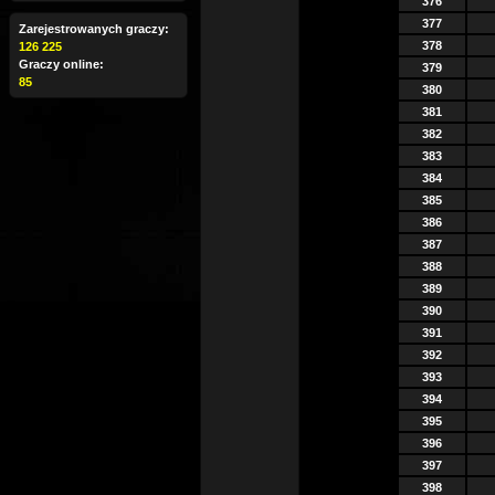
376
377
Zarejestrowanych graczy:
378
126 225
Graczy online:
379
85
380
381
382
383
384
385
386
387
388
389
390
391
392
393
394
395
396
397
398