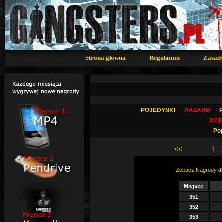
Strona główna
Regulamin
Zasad
POJEDYNKI
HAZARD
DZI
Po
<<
1
..
Zobacz Nagrody
dl
Miejsce
351
352
353